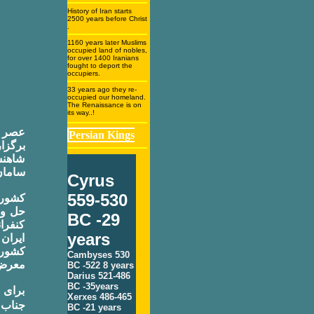
History of Iran starts
2500 years before Christ
.
1160 years later Muslims
occupied land of nobles,
for over 1400 Iranians
fought to deport the
occupiers.
33 years ago they re-
occupied our homeland.
The Renaissance is on
its way..!
Persian Kings
برگزا
شاهنش
سامان.
Cyrus
559-530
کشور 
حل و 
BC -29
کنفرا
years
ایران
کشور 
Cambyses 530
معرض .
BC -522 8 years
Darius 521-486
BC -35years
برای 
Xerxes 486-465
جناب
BC -21 years