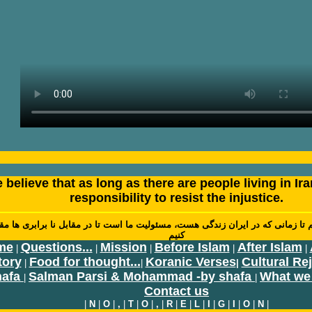
 believe that as long as there are people living in Iran
responsibility to resist the injustice.
م تا زمانی که در ايران زندگی هست، مسئوليت ما است تا در مقابل نا برابری ها م
کنيم
me
Questions...
Mission
Before Islam
After Islam
|
|
|
|
|
tory
Food for thought...
Koranic Verses
Cultural Re
|
|
|
hafa
Salman Parsi & Mohammad -by shafa
What we
|
|
Contact us
|
N
|
O
|
,
|
T
|
O
|
,
|
R
|
E
|
L
|
I
|
G
|
I
|
O
|
N
|