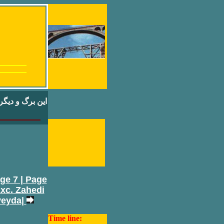
اين برگ و ديگر 
ge 7 |
Page
xc. Zahedi
veyda|
Time line: