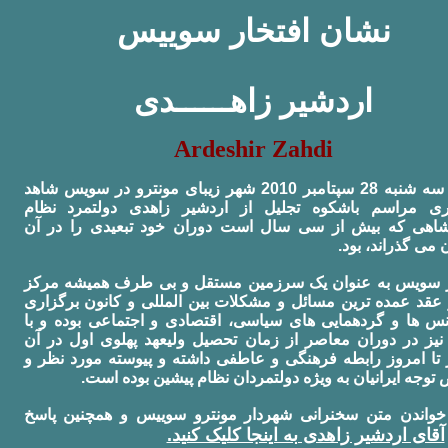
نشان افتخار سوييس
اردشير زاهــــــدی
Ardeshir Zahdi
عصر سه شنبه 28 سپتامبر 2010 شهر زیبای مونترو در سویس شاهد
ری مراسم باشکوه تجلیل از اردشیر زاهدی دولتمرد نظام
اهی که بیش از سی سال است دوران خود تبعیدی را در آن
 می گذراند، بود
سویس به عنوان یک سرزمین مستقل و بی طرف همیشه مرکز
عقد عمده ترین مسائل و مشکلات بین المللی و کانون برگزاری
نس ها و گردهمایی های سیاسی، اقتصادی و اجتماعی بوده و با
 نیز در دوران معاصر از زمان تحصیل ولیعهد پهلوی اول در آن
تا امروز رابطه فرهنگی و عاطفی داشته و پیوسته مورد نظر و
توجه ایرانیان به ویژه دولتمردان نظام پیشین بوده است
خواندن متن سخنرانی شهردار مونترو سوييس و همچنين پاسخ
آقای اردشير زاهدی به اينجا کليک کنيد.