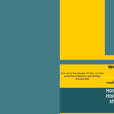
We
It is up to the people of Iran, to form
powerful resistance preventing
dictatorship
قاومت
Ho
His
s