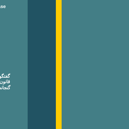
ase
گفتگو
قانون
گنجان