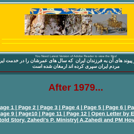
You Need Latest Version of Adobe Reader to view the files!
پيوند های آن به
فرزندان ايران که سال های عمرشان را در خدمت ايرا
مردم ايران سپری کرده اند ارمغان شده است
After 1979...
age 1 |
Page 2 |
Page 3 |
Page 4 |
Page 5 |
Page 6 |
Pa
age 9 |
Page10 |
Page 11 |
Page 12 |
Open Letter by E
old Story, Zahedi's P. Ministry|
A.Zahedi and PM Ho