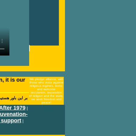
, it is our
We pledge alliance, with
those who voice against
religious regimes, terror,
and welcome
secularism, separation
of religion and the state,
بر اين باور هستي
we seek freedom and
peace!
After 1979
|
juvenation-
 support
|