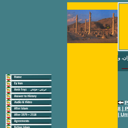
ن، و
P
8 |
P
|
Unt