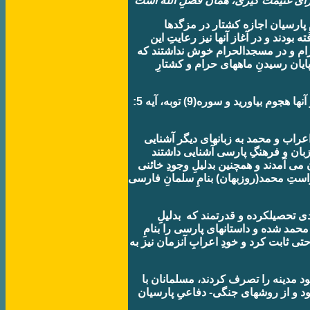
برای غنيمت گيری، همان فضلِ الله است
 پارسيان اجازه کشتار در مزگدها
 بودند و در آغاز آنها نيز رعايتِ اين
حرام و در مسجدالحرام خوش نداشتند که
پايان رسيدنِ ماههای حرام و کشتارِ
همينکه ماهِ حرام تمام شد، در کمينشان باشيد، بر آنها هجوم بياوريد و
سوره(9) توبه، آيه 5:
پژوهشها نشان ميدهند وثابت ميکنند که حتی اگر اعراب و محمد به زبانهای ديگر آشنايی
زبان و فرهنگِ پارسی آشنايی داشتند
 می آمدند و همچنين بدليلِ وجودِ خائنی
راستِ محمد
(روزبهان)
بنامِ سلمانِ فارسی
 تحصيلکرده و قدرتمند که بدليلِ
 محمد شده و داستانهای پارسی را بنامِ
احتی ثابت کرد و خودِ اعرابِ آنزمان نيز به
ود مدينه را تصرف کردند، مسلمانان با
بود و از روشهای جنگی- دفاعیِ پارسيان