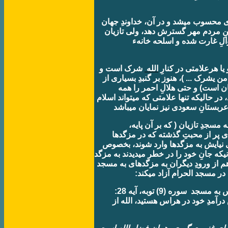
دی محسوب ميشد و در آن، خداوندِ جهان
 بينِ مردم مهر گسترش دهد، ولی تازيان
والِ غارت شده و اسلحه خانهء
يا هرعلامتی در کنارِ
الله
شرک است و
ن يشرک ... )، هنوز بر گنبدِ بسياری از
ان است) و حتی هلالِ احمر را همه
ر حاليکه تنها علامتی که ميتواند اسلام
 مسجدِ تازيان ( که بر آن پايه،
ی پر از محبتِ گذشته که در مزگدها
ی نيايش به مزگدها وارد شوند، بخصوص
يکه جانِ خود را در خطر ميديدند به مزگد
هم از ورودِ ديگران به مزگدهای به مسجد
در مسجد الحرام آزاد ميکند:
ای مومنان، مشرکها نجس هستند و نبايد از اين پس به مسجد
سوره (9) توبه، آيه 28:
 درآمدِ خود در هراس هستيد، الله از