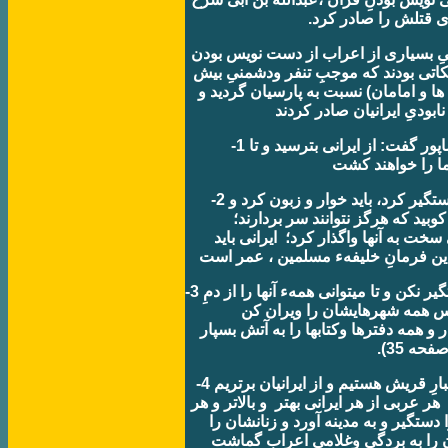
ی قتلش را صادر کرد.
یِ بسياری از اعراب از دست نويس بودن
کاتی بودند که موجبِ تنفر ودشمنیِ بيش
ه ها و امامان) نسبت به پارسيان گرديد و
بودیِ ايرانيان صادر کردند
علی(ع) به حسن وحسين هنگامِ رفتن به جنگِ نيشاپور گفت: از ايرانی بترسيد و تا
1-
معاويه به زيادبن ابيد ميگويد: مردمِ ايران را بايد دستگير کرد، بايد خوار و زبون کرد و
2-
کوبيد که هرگز نتوانند سر بردارند؛
سخت به آنها واگذار کرد؛ ايرانی بايد
عمر به سعد ابن وقاص ميگويد: هيچ ايرانی را دستگير نکن و تا ميتوانی همهء آنها را از دمِ
3-
، پس همه شهرهايشان را ويران کن
 و همه دفترها وکتابها را به آتش بسپار
ه 35).
حسين بن علی، امامِ سومِ شيعيان ميگويد: ما از تبارِ قريش هستيم و از ايرانيان برتريم
4-
ر عربی از هر ايرانی بهتر و بالاتر و هر
ا دستگير و به مدينه آورد و زنانشان را
 را به بردگی وغلامیِ اعراب گماشت