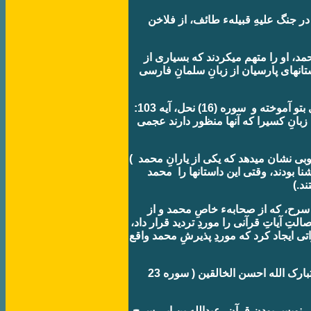
ر جنگ عليهِ قبيلهء طائف، از فلاخن
مد، او را متهم ميکردند که بسياری از
انهای پارسيان از زبانِ سلمانِ فارسی
ما ميدانيم که بعضی ميگويند اين سخنان را ديگری بتو آموخته و
سوره (16) نحل، آيه 103:
زبانِ کسيرا که آنها منظور دارند عجمی
بخوبی نشان ميدهد که يکی از يارانِ محمد
نا بودند، وقتی اين داستانها را محمد
ند.)
ی سرح، که از صحابهء خاصِ محمد و از
التِ آياتِ قرآنی را موردِ ترديد قرار داد،
راتی ايجاد کرد که موردِ پذيرشِ محمد واقع
تبارک الله احسن الخالقين
( سوره 23
ی نويس بودنِ قرآن
عبدالله بن ابی سرح