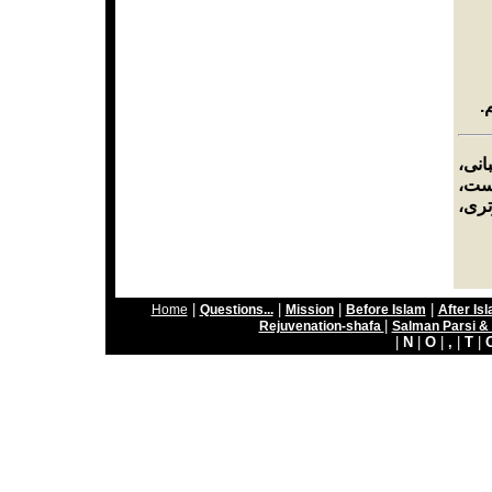
م
انی
پست
رتری
|
|
|
|
Home
Questions...
Mission
Before Islam
After Is
|
Rejuvenation-shafa
Salman Parsi 
|
N
|
O
|
,
|
T
|