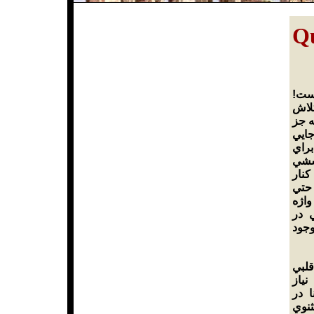
Qu
توست
لاش
ه جز
ايي
براي
ششي
نار
حتي
واژه
 در
جود
قلبي
ياز
 در
نوي