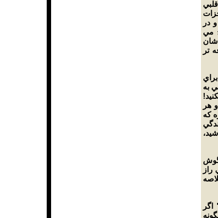
لبي
زات
و در
 مي
شان
ه تر
براي
 به
كنيد
و هر
ه كه
ندگي
اشيد
گوش
 راز
لاصه
"گر
ونه