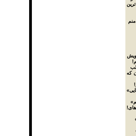
رين
منم
ويش
م
لب
ن که
م
ايی
«م
های