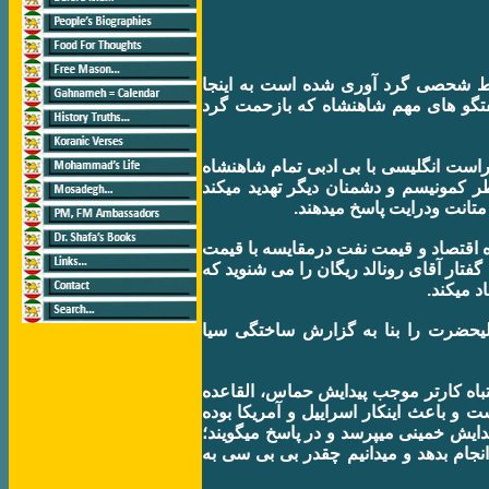
سط شحصی گرد آوری شده است به اينجا
فتگو های مهم شاهنشاه که بازحمت گرد
راست انگليسی با بی ادبی تمام شاهنشاه
ر کمونيسم و دشمنان ديگر تهديد میکند
متانت ودرايت پاسخ میدهند
ره اقتصاد و قيمت نفت درمقايسه با قيمت
گفتار آقای رونالد ريگان را می شنويد که
اد میکند
عليحضرت را بنا به گزارش ساختگی سيا
باه کارتر موجب پيدايش حماس، القاعده
و باعث اينکار اسراييل و آمريکا بوده
يدايش خمينی میپرسد و در پاسخ میگويند؛
انجام بدهد و ميدانيم چقدر بی بی سی به