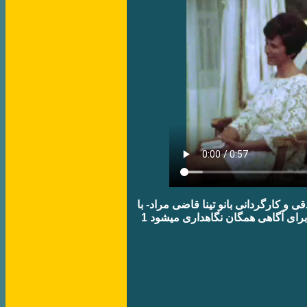
​و کارگردانی بانو تينا قاضی مراد- با
برای آگاهی همگان نگاهداری میشود 1