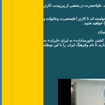
. علياحضرت در بخشی از پرزيدنت کارتر
واسته اند تا کارتر اعليحضرت وخانواده و
ا خواهيد شنيد
 کشتن «انورسادات» به ايران
ايران
» نه
د تا نام وفرهنگ ايران را با اين توطئه