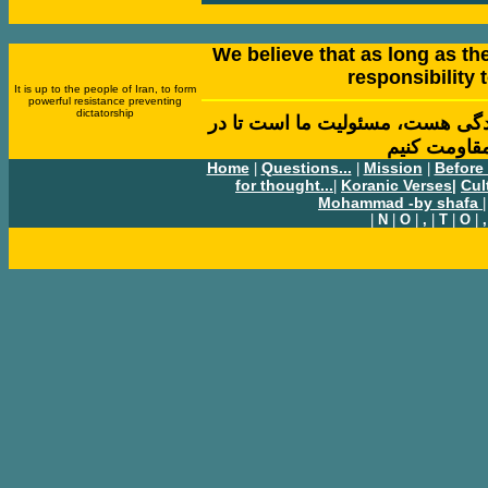
We believe that as long as ther
responsibility t
It is up to the people of Iran, to form
powerful resistance preventing
dictatorship
 زندگی هست، مسئوليت ما است تا در
مقاومت کنيم
Home
Questions...
Mission
Before
|
|
|
for thought...
Koranic Verses
Cul
|
|
Mohammad -by shafa
|
|
N
|
O
|
,
|
T
|
O
|