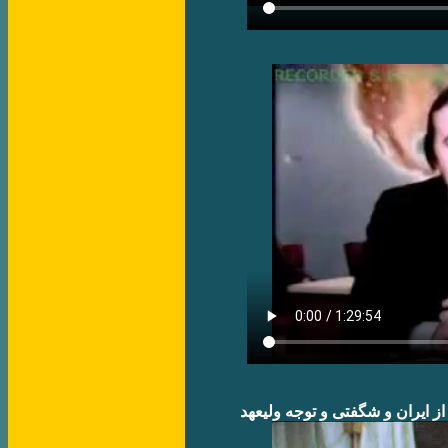
​از ايران و شگفتی و توجه وليعهد